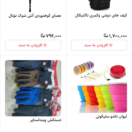
کیف های دوشی وکمری تاکتیکال
عصای کوهنوردی آنتی شوک توتال
796,000
1,700,000
افزودن به سبد
افزودن به سبد
لیوان تاشو سلیکونی
دستکش وینداستاپر