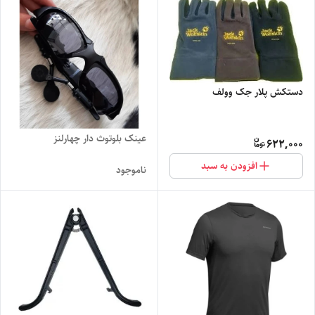
دستکش پلار جک وولف
عینک بلوتوث دار چهارلنز
622,000
افزودن به سبد
ناموجود