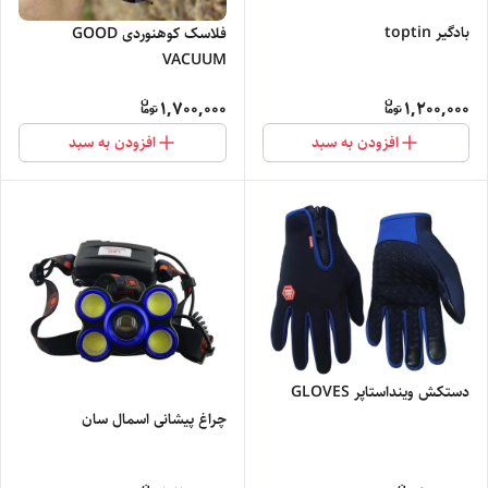
بادگیر toptin
فلاسک کوهنوردی GOOD
VACUUM
1,700,000
1,200,000
افزودن به سبد
افزودن به سبد
دستکش وینداستاپر GLOVES
چراغ پیشانی اسمال سان