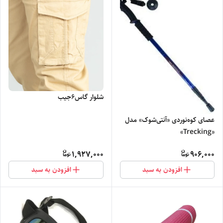
شلوار گاس۶جیب
عصای کوه‌نوردی «آنتی‌شوک» مدل
«Trecking»
1,927,000
906,000
افزودن به سبد
افزودن به سبد