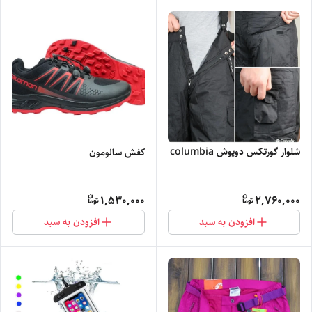
شلوار گورتکس دوپوش columbia
کفش سالومون
1,530,000
2,760,000
افزودن به سبد
افزودن به سبد