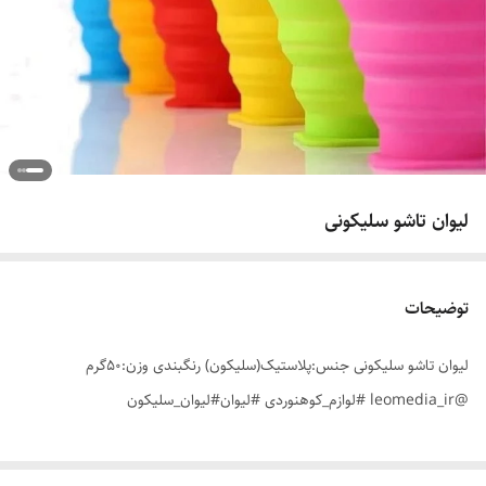
لیوان تاشو سلیکونی
توضیحات
لیوان تاشو سلیکونی جنس:پلاستیک(سلیکون) رنگبندی وزن:۵۰گرم
@leomedia_ir #لوازم_کوهنوردی #لیوان#لیوان_سلیکون