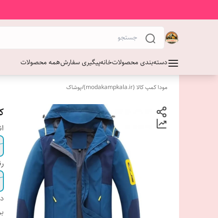
دسته‌بندی محصولات
خانه
پیگیری سفارش
همه محصولات
مودا کمپ کالا (modakampkala.ir)
/
پوشاک
کا
ان
ر
دس
بر