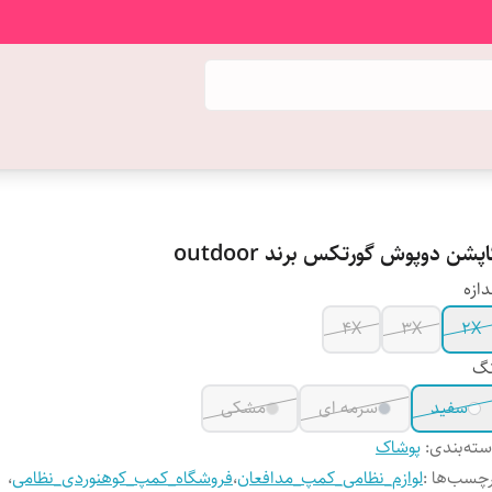
پشن دوپوش گورتکس برند outdoor
دازه
4X
3X
2X
نگ
سفید
سرمه ای
مشکی
ته‌بندی
:
پوشاک
چسب‌ها :
لوازم_نظامی_کمپ_مدافعان
،
فروشگاه_کمپ_کوهنوردی_نظامی
،