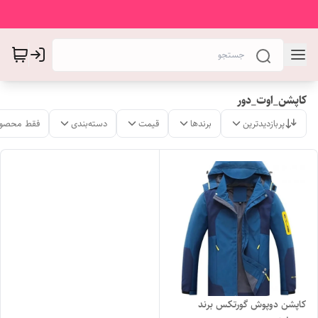
کاپشن_اوت_دور
پربازدیدترین
برندها
قیمت
دسته‌بندی
فقط محصول
کاپشن دوپوش گورتکس برند