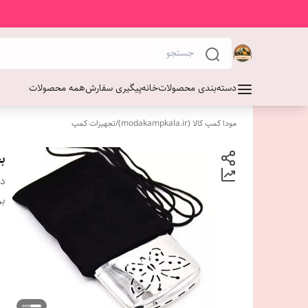
دسته‌بندی محصولات
خانه
پیگیری سفارش
همه محصولات
مودا کمپ کالا (modakampkala.ir)
/
تجهیزات کمپ
ب
دس
بر