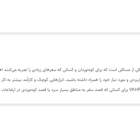
کی از مسائلی است که برای کوه‌نوردان و کسانی که سفرهای زیادی را تجربه می‌کنند ا
ربردی و مورد نیاز خود را همراه داشته باشید، ابزارهایی کوچک و کارآمد بیشتر به ک
روشن‌کردن آتش فراهم نیست بخاری جیبی کووآ مدل VKHPW06L برای کسانی که قصد سفر به مناطق بسیار سرد یا قصد کو
نار حرارت به صورت مستقیم، به راحتی کیفیت خود را از دست نمی‌دهد. بدنه این ب
ای انتقال حرارت به صورت غیر مستقیم تعبیه شده است هنگامی که شما سرپوش فلز
رداشتن سری دسترسی به مخزن، با کارتریجی از جنس پنبه نسوز روبرو می‌شوید که به
د کرد که سوخت مورد نیاز را به مخزن وارد کرده تا بر روی بدنه یا سایر قسمت‌ه
 بدنه و خارج‌کردن سنگ‌ داخل آن، می‌توانید سنگ جرقه‌زن را تعویض کنید. در کنار