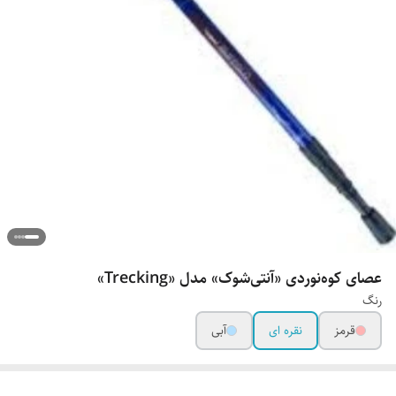
عصای کوه‌نوردی «آنتی‌شوک» مدل «Trecking»
رنگ
قرمز
نقره ای
آبی