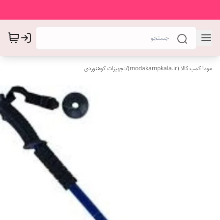
مودا کمپ کالا (modakampkala.ir)
/
تجهیزات کوهنوردی