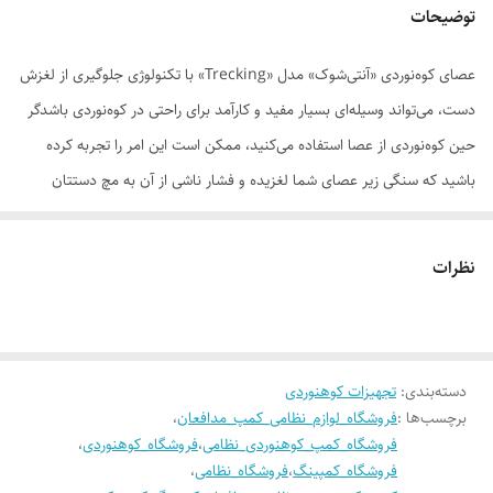
توضیحات
عصای کوه‌نوردی «آنتی‌شوک» مدل «Trecking» با تکنولوژی جلوگیری از لغزش
دست، می‌تواند وسیله‌ای بسیار مفید و کارآمد برای راحتی در کوه‌نوردی باشدگر
حین کوه‌نوردی از عصا استفاده می‌کنید، ممکن است این امر را تجربه کرده
باشید که سنگی زیر عصای شما لغزیده و فشار ناشی از آن به مچ دستتان
صدمه وارد کرده باشد. با استفاده از خاصیت آنتی‌شوک این مدل، این میزان از
فشار به فنر تعبیه‌شده در عصا وارد می‌شود تا مقدار زیادی از این فشار را به
نظرات
خود بگیرد، به مفاصل مچ دست فشار کمتری وارد شود و از آسیب‌های
احتمالی جلوگیری کند. در کنار این مسئله، استفاده از آلومینیوم سخت سطح
6061 باعث افزایش دوام عصای آنتی‌شوک مدل Trecking حتی در هوای سرد
دسته‌بندی
:
تجهیزات کوهنوردی
کوهستانی شده است؛ همچنین با استفاده از یخ‌شکن در عصایتان این امکان را
برچسب‌ها :
فروشگاه_لوازم_نظامی_کمپ_مدافعان
،
دارید تا به‌راحتی روی یخ به کوه‌نوردی خود ادامه دهید و بابت سرخوردن در
فروشگاه_کمپ_کوهنوردی_نظامی
،
فروشگاه_کوهنوردی
،
مسیرهای برفی و یخ‌زده نگرانی نداشته باشیدمروزه بسیاری از ورزش‌ها با
فروشگاه_کمپینگ
،
فروشگاه_نظامی
،