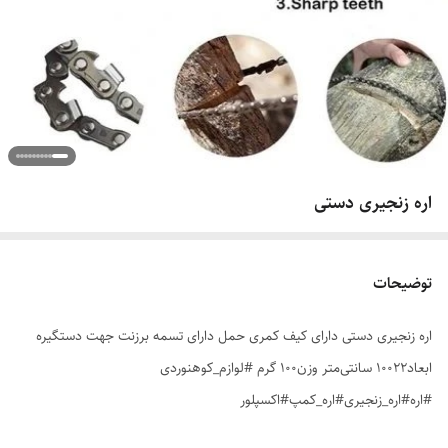
اره زنجیری دستی
توضیحات
اره زنجیری دستی دارای کیف کمری حمل دارای تسمه برزنت جهت دستگیره
ابعاد۱۰۰۲۲ سانتی‌متر وزن۱۰۰ گرم #لوازم_کوهنوردی
#اره#اره_زنجیری#اره_کمپ#اکسپلور