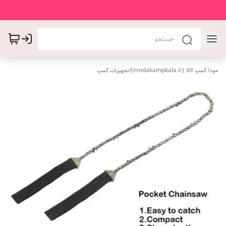
مودا کمپ کالا (modakampkala.ir)
/
تجهیزات کمپ