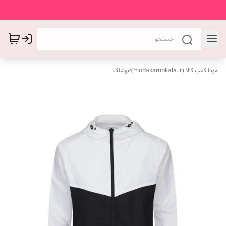
مودا کمپ کالا (modakampkala.ir)
/
پوشاک