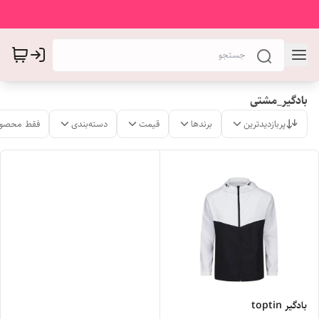
بادگیر_مشتی
پربازدیدترین
برندها
قیمت
دسته‌بندی
فقط محصول
بادگیر toptin