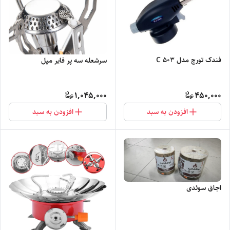
فندک تورچ مدل 503 C
سرشعله سه پر فایر مپل
1,045,000
450,000
افزودن به سبد
افزودن به سبد
اجاق سوئدی