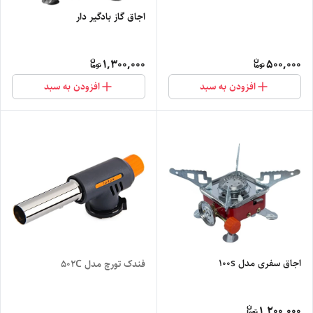
اجاق گاز بادگیر دار
1,300,000
500,000
افزودن به سبد
افزودن به سبد
اجاق سفری مدل 100s
فندک تورچ مدل 502C
1,200,000