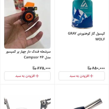
کپسول گاز کوهنوردی GRAY
WOLF
سرشعله فندک دار چهار پر کمپسور
مدل Campsor 4P
875,000
850,000
افزودن به سبد
افزودن به سبد