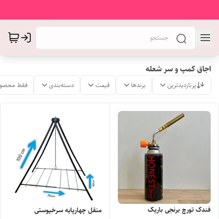
اجاق کمپ و سر شعله
پربازدیدترین
برندها
قیمت
دسته‌بندی
فقط محصول
فندک تورچ برنجی باریک
منقل چهارپایه سرخپوستی