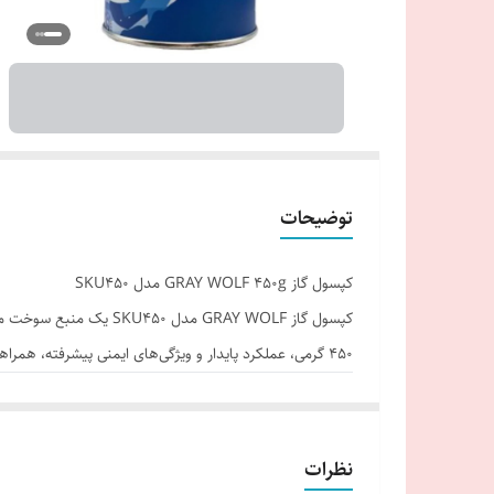
توضیحات
کپسول گاز GRAY WOLF 450g مدل SKU450
کپسول گاز GRAY WOLF 
۴۵۰ گرمی، عملکرد پایدار و ویژگی‌های ایمنی پیشرفته، همراهی ایده‌آل برای ماجراجویی‌های در طبیعت محسوب می‌شود.
مشخصات فنی
* برند: گری ولف (GRAY WOLF)
* مبدا برند: چین
نظرات