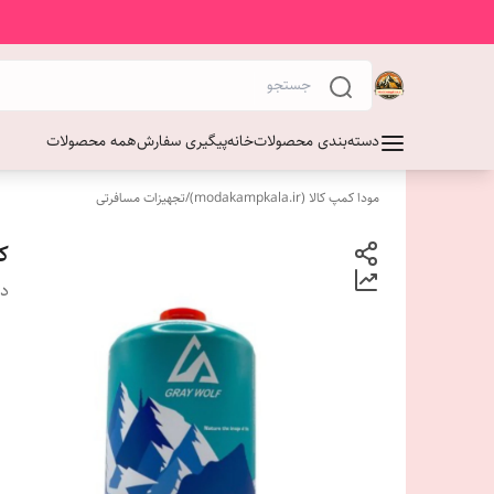
دسته‌بندی محصولات
خانه
پیگیری سفارش
همه محصولات
مودا کمپ کالا (modakampkala.ir)
/
تجهیزات مسافرتی
کپ
دس