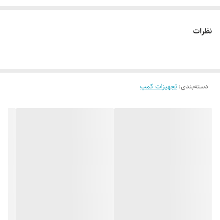
کشور مبدا برند:چین
نظرات
نوع سوخت:گاز مایع
جنس بدنه:پلاستیک
دسته‌بندی
:
تجهیزات کمپ
نوع احتراق:الکتریکی
نوع شعله:اتمی
سایر توضیحات:
- قابل اتصال به کپسول گاز - قابل استفاده در مصارف صنعتی
- قابل استفاده در آشپزی و دیزاین غذا