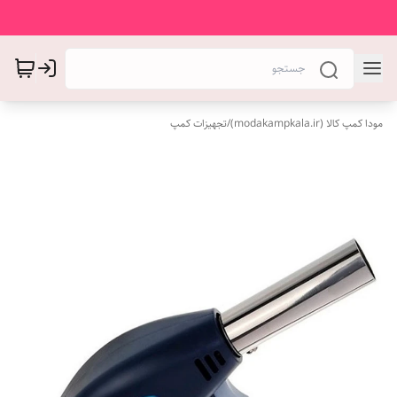
مودا کمپ کالا (modakampkala.ir)
/
تجهیزات کمپ