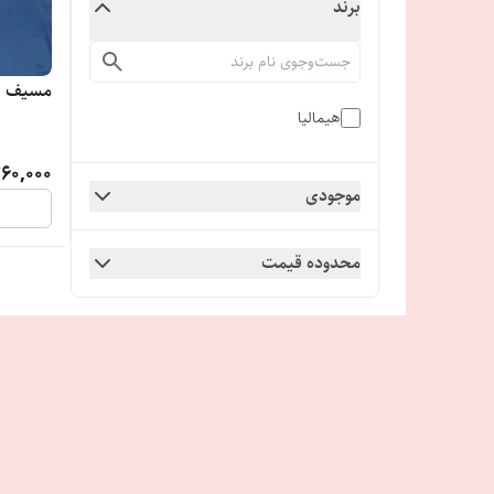
برند
مسیف ن
هیمالیا
760,000
موجودی
محدوده قیمت