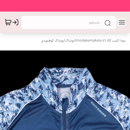
مودا کمپ کالا (modakampkala.ir)
/
پوشاک
/
پوشاک کوهنوردی