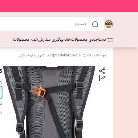
دسته‌بندی محصولات
خانه
پیگیری سفارش
همه محصولات
مودا کمپ کالا (modakampkala.ir)
/
کیف کمری و کوله پشتی
کو
ر
دس
بر