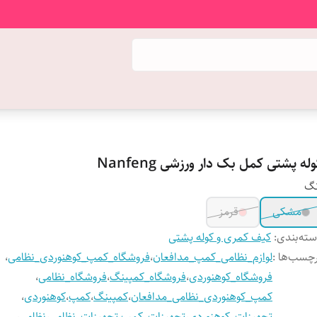
له پشتی کمل بک دار ورزشی Nanfeng
نگ
مشکی
قرمز
ته‌بندی
:
کیف کمری و کوله پشتی
چسب‌ها :
لوازم_نظامی_کمپ_مدافعان
،
فروشگاه_کمپ_کوهنوردی_نظامی
،
فروشگاه_کوهنوردی
،
فروشگاه_کمپینگ
،
فروشگاه_نظامی
،
کمپ_کوهنوردی_نظامی_مدافعان
،
کمپینگ
،
کمپ
،
کوهنوردی
،
تجهیزات_کوهنوردی
،
تجهیزات_کمپ
،
تجهیزات_نظامی
،
نظامی
،