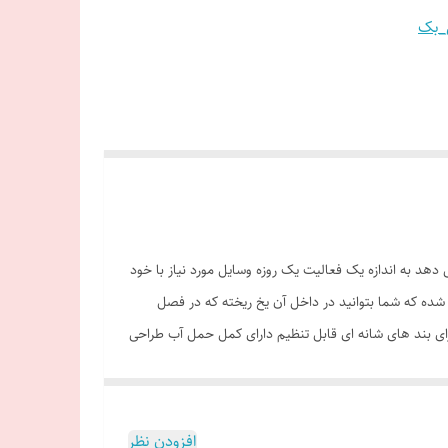
_بک
زه می دهد به اندازه یک فعالیت یک روزه وسایل مورد نیاز با خود
 شده که شما بتوانید در داخل آن یخ ریخته که در فصل
 بند های شانه ای قابل تنظیم دارای کمل حمل آب طراحی
 ۲۶ در ۴۷ در ۵ سانتی‌متر وزن ۳۹۵ گرم حجم داخلی ۱۰ لیتر جنس پارچه برزنت نرم پلی‌استر ویژگی‌های نظافتی قابلیت شست‌وشو نحوه بسته
افزودن نظر