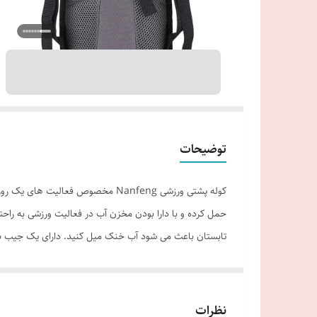
توضیحات
کوله پشتی ورزشی Nanfeng مخصوص فع
حمل کرده و با دارا بودن مخزن آب در فعالیت ورزشی به راحت
تابستان باعث می شود آب خنک میل کنید. دارای یک جیب ب
شدن زیپ نحوه حمل دو بندی تعداد دسته دو عدد اقلام همراه کمل حمل آب ۲ لیتری #لوازم_کوهنو
نظرات