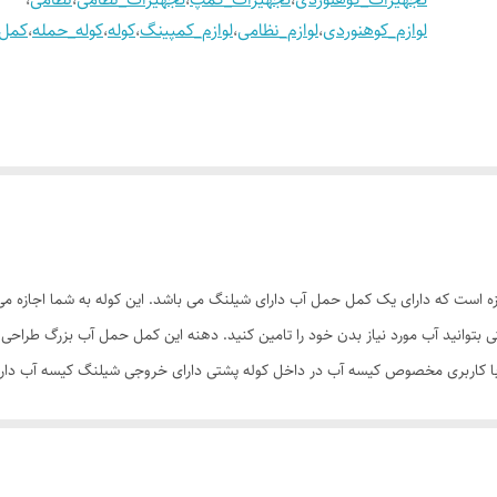
لوازم_کوهنوردی
،
لوازم_نظامی
،
لوازم_کمپینگ
،
کوله
،
کوله_حمله
،
کمل
الیت های یک روزه است که دارای یک کمل حمل آب دارای شیلنگ می باشد. این کوله به شما اجا
ی بتوانید آب مورد نیاز بدن خود را تامین کنید. دهنه این کمل حمل آب بزرگ طراحی
ا کاربری مخصوص کیسه آب در داخل کوله پشتی دارای خروجی شیلنگ کیسه آب دارای
پشت قابل تنفس طراحی بند های کولی قابل تنفس ابعاد خارجی
ردی #کوله#کوله_حمله#کمل_بک