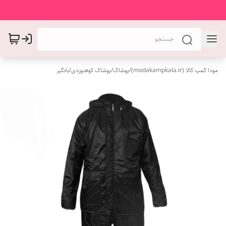
مودا کمپ کالا (modakampkala.ir)
/
پوشاک
/
پوشاک کوهنوردی
/
بادگیر