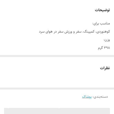
توضیحات
مناسب برای:
کوهنوردی، کمپینگ، سفر و ورزش سفر در هوای سرد
وزن:
398 گرم
جنس:
پلی استر
نظرات
فرم یقه:
ایستاده قیفی
نحوۀ بسته شدن:
زیپ
دسته‌بندی
:
پوشاک
جیب:
دارد