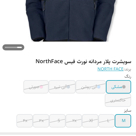
سویشرت پلار مردانه نورث فیس NorthFace
برند:
NORTH FACE
رنگ
مشکی
آبی روشن
آبی تیره
صورتی
خاکستری
سایز
4x
3x
S
2x
Xl
L
M