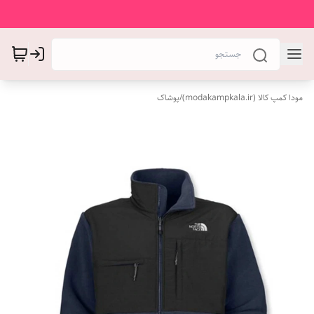
مودا کمپ کالا (modakampkala.ir)
/
پوشاک