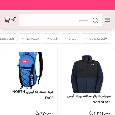
پربازدیدترین
برندها
قیمت
دسته‌بندی
فقط محصول
کوله حمله 15 لیتری NORTH
سویشرت پلار مردانه نورث فیس
FACE
NorthFace
970,000
1,344,000