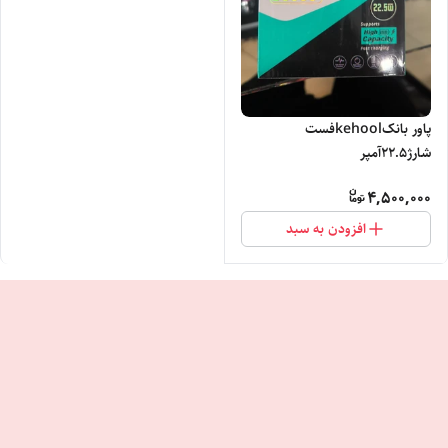
پاور بانکkehoolفست
شارژ22.5آمپر
4,500,000
افزودن به سبد