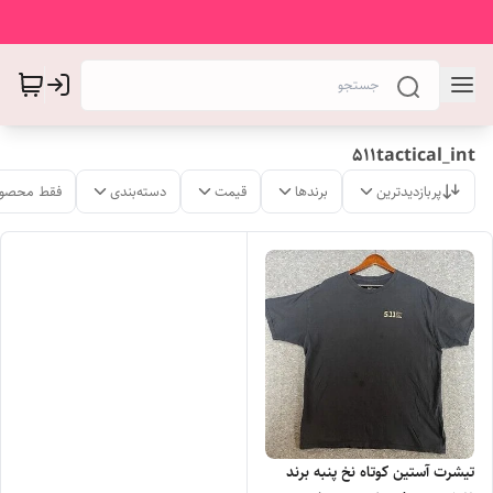
511tactical_int
پربازدیدترین
برندها
قیمت
دسته‌بندی
فقط محصول
تیشرت آستین کوتاه نخ پنبه برند