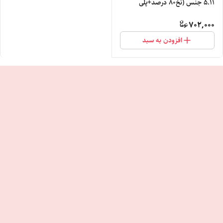
5.11 جنس (نخ۸۰ درصد+پلی
استر20درصد)
702,000
افزودن به سبد