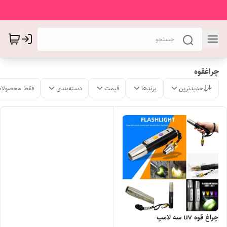
چراغقوه
جدیدترین
برندها
قیمت
دسته‌بندی
فقط محصولات
چراغ قوه uv سه لامپ