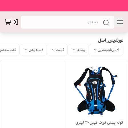
نورثفیس_اصل
پربازدیدترین
برندها
قیمت
دسته‌بندی
فقط محصول
کوله پشتی نورث فیس30 لیتری