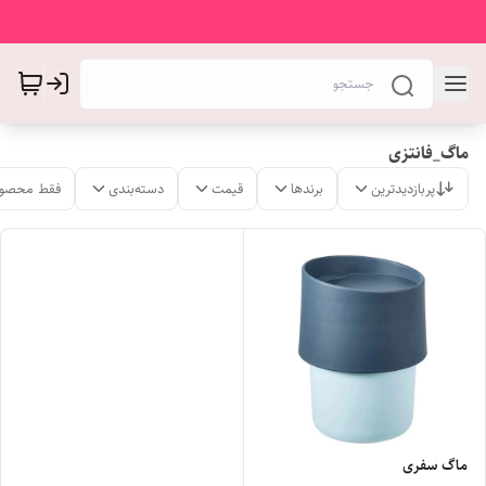
ماگ_فانتزی
پربازدیدترین
برندها
قیمت
دسته‌بندی
فقط محصول
ماگ سفری