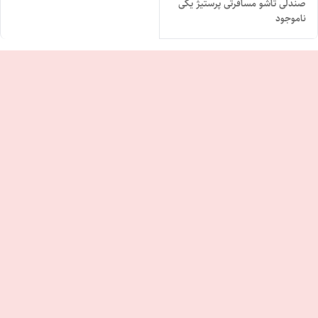
صندلی تاشو مسافرتی پرستیژ یکی
ناموجود
از