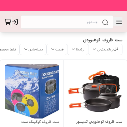
ست_ظروف_کوهنوردی
پربازدیدترین
برندها
قیمت
دسته‌بندی
فقط محصول
ست ظروف کوهنوردی کمپسور
ست ظروف کوکینگ ست