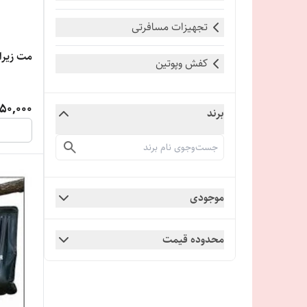
تجهیزات مسافرتی
مت زیران
کفش وپوتین
50,000
برند
موجودی
محدوده قیمت