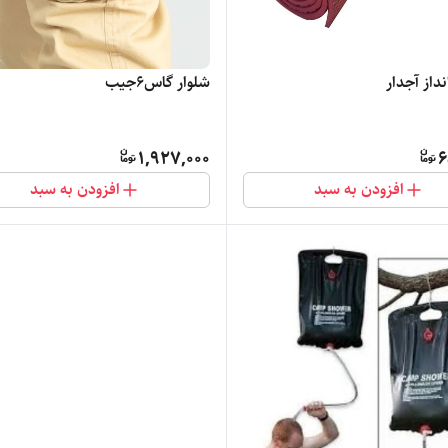
داز آجدار
شلوار گاس۶جیب
1,927,000
6
افزودن به سبد
افزودن به سبد