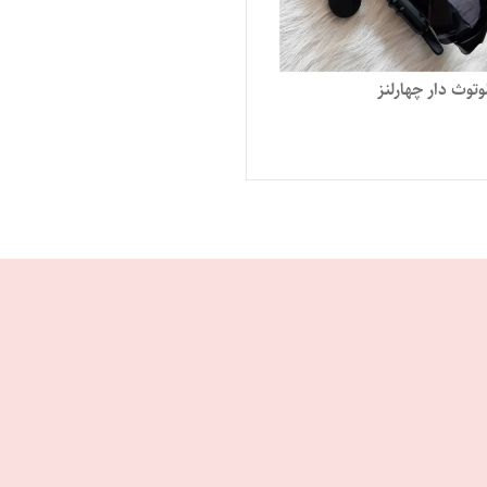
توث دار چهارلنز