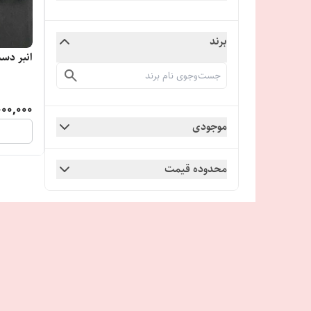
برند
انبر دس
000,000
موجودی
محدوده قیمت