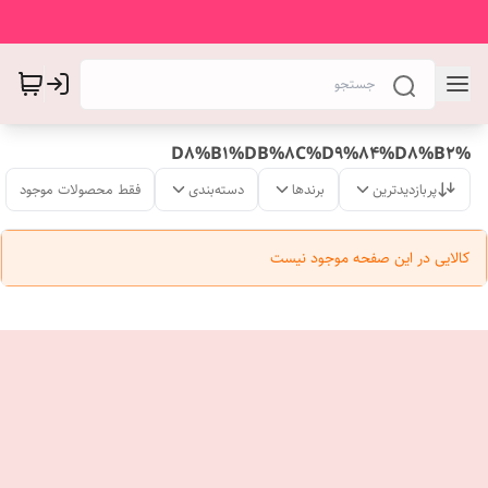
%D8%B1%DB%8C%D9%84%D8%B2
پربازدیدترین
برندها
دسته‌بندی
فقط محصولات موجود
کالایی در این صفحه موجود نیست