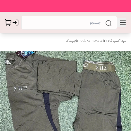
مودا کمپ کالا (modakampkala.ir)
/
پوشاک