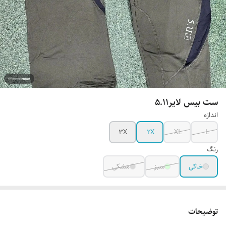
ست بیس لایر5.11
اندازه
3X
2X
XL
L
رنگ
خاکی
سبز
مشکی
توضیحات