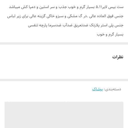
ست بیس لایر5.11 بسیار گرم و خوب جذب و سر استین و دمپا کش میباشد
جنس فوق العاده عالی .در گ مشکی و سبزو خاکی گزینه عالی برای زیر لباس
جنس پلی استر پلارتک ضدتعریق ضدآب ضدسرما پارچه تنفسی
بسیار گرم و خوب
جذب و سر استین و دمپا کش میباشد
جنس فوق العاده عالی
نظرات
.در ۳ رنگ مشکی و سبزو خاکی
گزینه عالی برای زیر لباس
رویه بیس آرم‌۵۰۱۱ درج نشده است
دسته‌بندی
:
پوشاک
رنگبندی:سبز.مشکی.خاکی
سایزبندی:.L.XL.2X.M