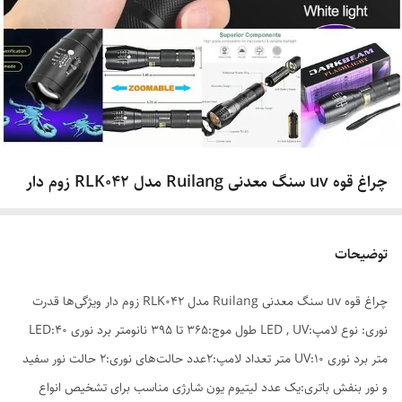
چراغ قوه uv سنگ معدنی Ruilang مدل RLK042 زوم دار
توضیحات
چراغ قوه uv سنگ معدنی Ruilang مدل RLK042 زوم دار ویژگی‌ها قدرت
نوری: نوع لامپ:LED , UV طول موج:365 تا 395 نانومتر برد نوری LED:40
متر برد نوری UV:10 متر تعداد لامپ:2عدد حالت‌های نوری:2 حالت نور سفید
و نور بنفش باتری:یک عدد لیتیوم یون شارژی مناسب برای تشخیص انواع