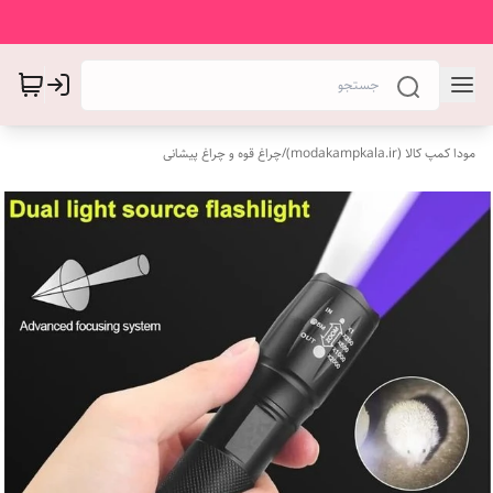
مودا کمپ کالا (modakampkala.ir)
/
چراغ قوه و چراغ پیشانی