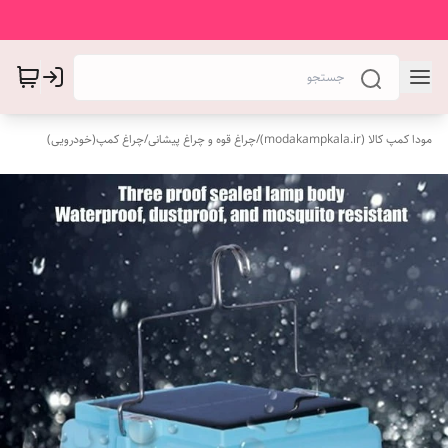
مودا کمپ کالا (modakampkala.ir)
/
چراغ قوه و چراغ پیشانی
/
چراغ کمپ(خودرویی)