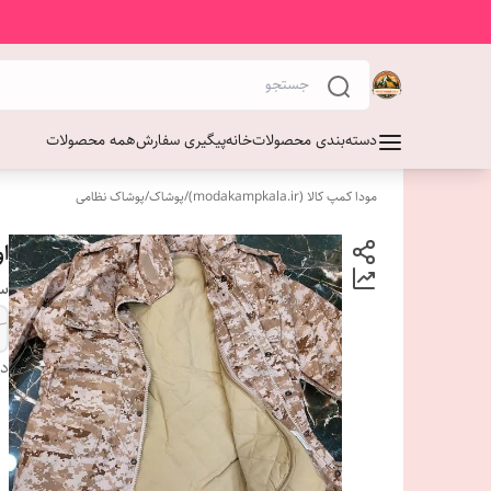
دسته‌بندی محصولات
خانه
پیگیری سفارش
همه محصولات
مودا کمپ کالا (modakampkala.ir)
/
پوشاک
/
پوشاک نظامی
ا
سا
دس