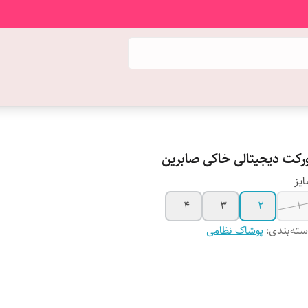
ورکت دیجیتالی خاکی صابرین
یز
4
3
2
1
ته‌بندی
:
پوشاک نظامی