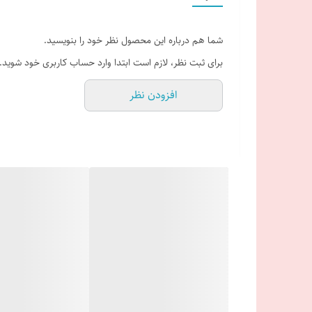
مقاوم در مقابل نفوذ گرد و غبار
دارای منافذ تهویه هوا
شما هم درباره این محصول نظر خود را بنویسید.
خنک نگهدارنده سر و صورت در مناطق گرمسیر
برای ثبت نظر، لازم است ابتدا وارد حساب کاربری خود شوید.
جلوگیری از گرمازدگی و آفتاب سوختگی پوست صورت و گردن
افزودن نظر
مناسب برای استتار و اختفای صورت
مناسب برای مخفی شدن در محیط
مناسب برای کاور وسایل
قابلیت استفاده بعنوان شال، دستمال گردن، نقاب صورت، د
مورد استفاده افراد نظامی , ماجراجویان طبیعت
مناسب برای طبیعتگردی، کوهنوردی ،کمپینگ