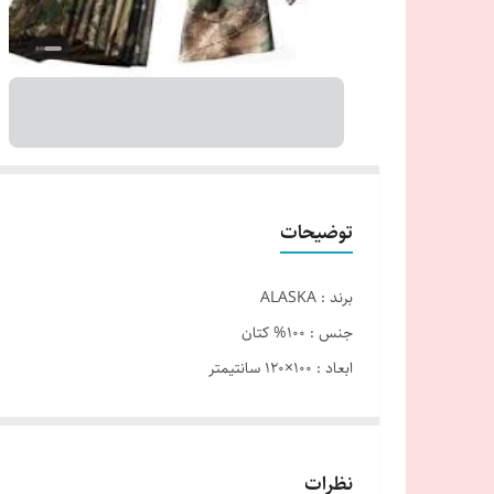
توضیحات
برند : ALASKA
جنس : 100% کتان
ابعاد : 100×120 سانتیمتر
وزن : 135 گرم
فری سایز
مقاوم در برابر باد
نظرات