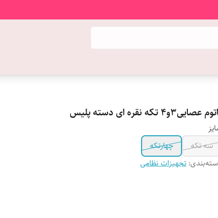
م عصایی۳و۴ تکه نقره ای دسته پلیس
یز
سه تکه
چهارتکه
ته‌بندی
:
تجهیزات نظامی