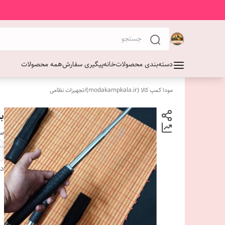
دسته‌بندی محصولات
خانه
پیگیری سفارش
همه محصولات
مودا کمپ کالا (modakampkala.ir)
/
تجهیزات نظامی
باتو
سا
دس