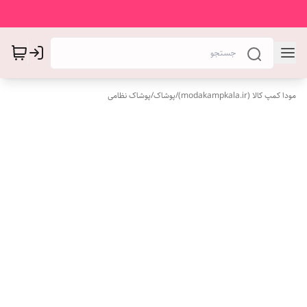
مودا کمپ کالا (modakampkala.ir)
/
پوشاک
/
پوشاک نظامی