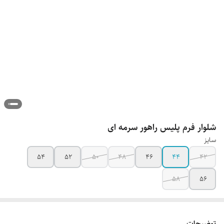
شلوار فرم پلیس راهور سرمه ای
سایز
54
52
50
48
46
44
42
58
56
توضیحات