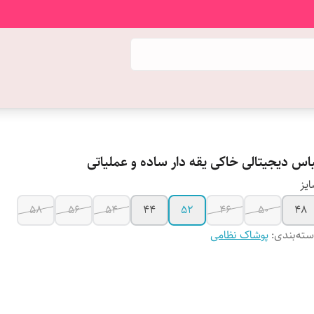
باس دیجیتالی خاکی یقه دار ساده و عملیاتی
یز
58
56
54
44
52
46
50
48
ته‌بندی
:
پوشاک نظامی