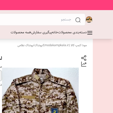
دسته‌بندی محصولات
خانه
پیگیری سفارش
همه محصولات
مودا کمپ کالا (modakampkala.ir)
/
پوشاک
/
پوشاک نظامی
ل
سا
دس