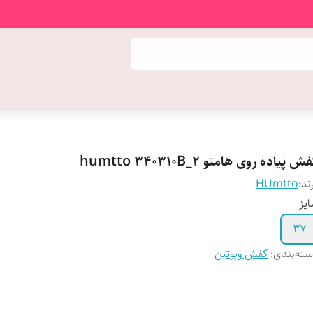
ش پیاده روی هامتو humtto 340310B_2
ند:
HUmtto
یز
37
ته‌بندی
:
کفش وپوتین