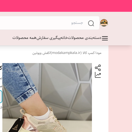
دسته‌بندی محصولات
خانه
پیگیری سفارش
همه محصولات
مودا کمپ کالا (modakampkala.ir)
/
کفش وپوتین
کف
بر
سا
دس