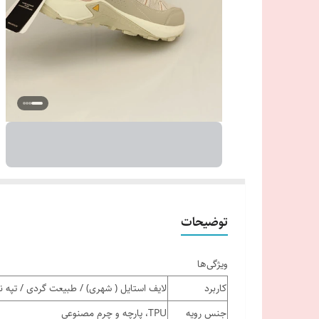
توضیحات
ویژگی‌ها
کاربرد
لایف استایل ( شهری) / طبیعت گردی / تپه نو
جنس رویه
TPU، پارچه و چرم مصنوعی