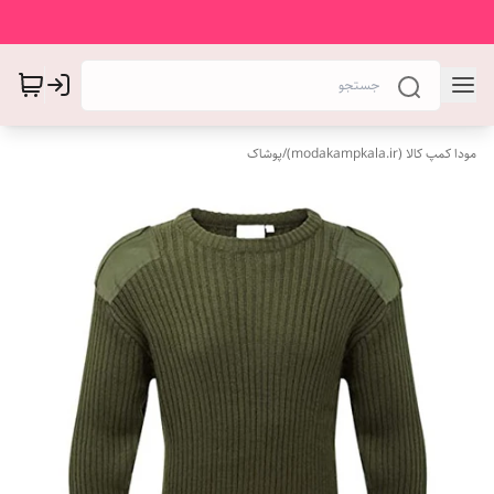
مودا کمپ کالا (modakampkala.ir)
/
پوشاک