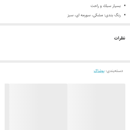
بسيار سبك و راحت
رنگ بندی: مشکی، سورمه ای، سبز
مناسب برای فصل سرما
امکان نصب ریت و درجه برروی شانه ها
نظرات
سايزبندی: فری سایز
مناسب برای طبیعت گردی و نظامی
نوع بافت:ریز
دسته‌بندی
:
پوشاک