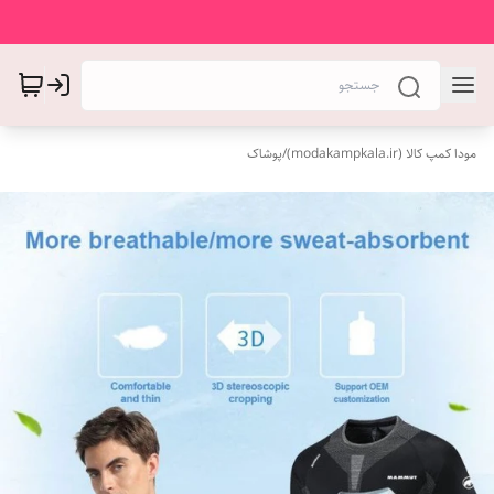
مودا کمپ کالا (modakampkala.ir)
/
پوشاک