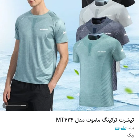
تیشرت ترکینگ ماموت مدل MT436
برند:
ماموت
رنگ