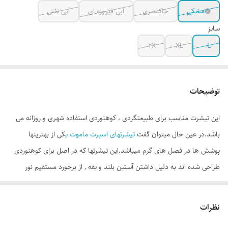
مشکی
خاکستری
آبی فیروزه ای
آبی نفتی
سایز
2X
XL
L
توضیحات
این تیشرت مناسب برای طبیعتگردی ، کوهنوردی استفاده شهری و روزانه می
باشد.در عین حال میتوان گفت
تیشرتهای اسپرت ماموت ی
کی از بهترینها
پوشش ها در فصل های گرم میباشد.این تیشرتها که در اصل برای کوهنوردی
طراحی شده اند به دلیل داشتن آستین بلند و یقه , از برخورد مستقیم نور
آفتاب با بدن جلوگیری می کنند. در ضمن از پارچه بسیار سبک و خنک دوخته
شده است با لمس پارچه آن لطافت و لخت بودن پارچه کاملا محسوس می
نظرات
باشد .