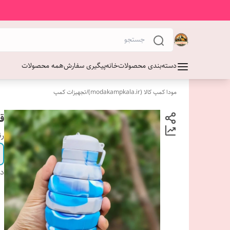
دسته‌بندی محصولات
خانه
پیگیری سفارش
همه محصولات
مودا کمپ کالا (modakampkala.ir)
/
تجهیزات کمپ
ق
ر
دس