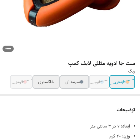
ست جا ادویه مثلثی لایف کمپ
رنگ
نارنجی
آبی
سرمه ای
خاکستری
قرمز
توضیحات
ابعاد:
۷ در ۳ سانتی متر
وزن:
۴۰ گرم