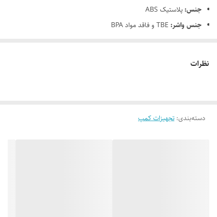
جنس:
پلاستیک ABS
جنس واشر:
TBE و فاقد مواد BPA
ويژگی:
دارای 3 محفظه جداگانه برای ۳ مدل ادویه
برای آشپزی در کمپ، ادویه یکی از نیازهای اولیه هر مسافری است. با
نظرات
ادویه‌پاش سبک و کاربردی لایف کمپ، همه ادویه‌های مورد نیازتان را در
یک بسته کوچک و کم‌حجم همراهتان به کمپ ببرید. این ادویه‌پاش سه
محفظه دارد و در برابر ضربه و حرارت مقاوم است.
دسته‌بندی
:
معرفی محصول
تجهیزات کمپ
ادویه پاش S1 از سری لوازم کوهنوردی و کمپینگ برند لایف کمپ است که
برای حمل نمک و فلفل در سفرها و گردش‌ها مناسب است. مهم‌ترین ویژگی
این وسیله کارایی زیاد با اندازه‌ی بسیار کوچک است. طول و عرض 7 و
ضخامت 2 سانتی‌متری این وسیله به شما این امکان را می‌دهد تا بتوانید آن
را در کوچک‌ترین محفظه‌ی کوله پشتی خود قرار دهید. این وسیله دارای سه
محفظه‌ است که می‌توان داخل آن‌ها ادویجات گوناگونی مثل فلفل و نمک