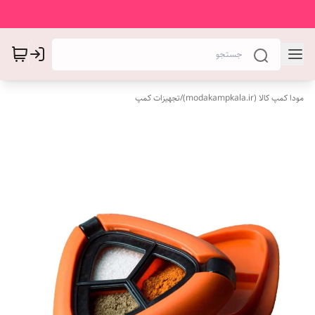
مودا کمپ کالا (modakampkala.ir)
/
تجهیزات کمپ