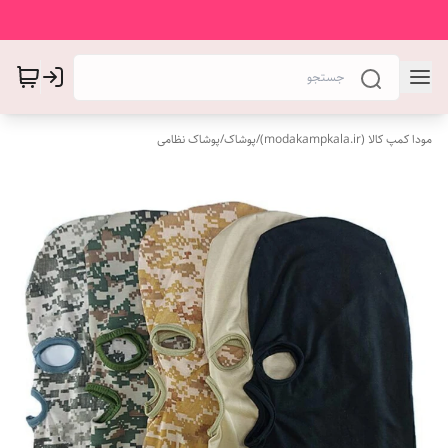
مودا کمپ کالا (modakampkala.ir)
/
پوشاک
/
پوشاک نظامی