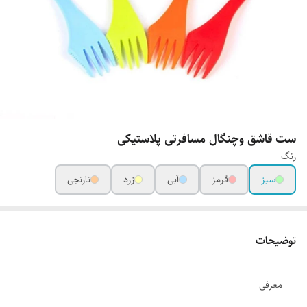
ست قاشق وچنگال مسافرتی پلاستیکی
رنگ
سبز
قرمز
آبی
زرد
نارنجی
توضیحات
معرفی