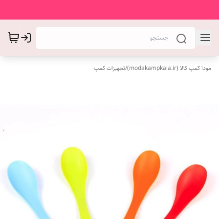
مودا کمپ کالا (modakampkala.ir)
/
تجهیزات کمپ