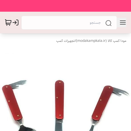
مودا کمپ کالا (modakampkala.ir)
/
تجهیزات کمپ