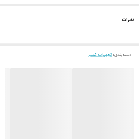
بسیار سبک
ست قاشق چنگال چاقوی پنج تکه سفری
نظرات
ست قاشق چنگال چاقوی پنج تکه سفری یک ست کامل قاشق چنگال
مسافرتی می باشد.
این ست از 5 تکه شامل قاشق ، چنگال ، چاقو ، کنسرو باز کن و درب بطری باز
دسته‌بندی
:
کن تشکیل شده است.
تجهیزات کمپ
این ست از کیفیت ساخت مناسبی برخوردار بوده و در برابر شرایط جوی مختلف
مقاومت بالایی دارد.
همیشه در سفر ، کمپینگ و یا کوهنوردی ظروف و لوازم غذاخوری جزء اولین و
مهمترین وسایلی است
که باید داخل کیف یا کوله پشتی قرار گیرد.
اما در اینگونه فعالیت ها به دلیل محدودیت فضا سعی می شود تا از لوازمی که
فضای کمی را اشغال می نمایند
و در عین حال سبک وزن و کاربردی هستند استفاده شود.