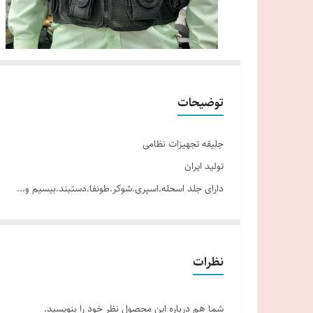
توضیحات
جلیقه تجهیزات نظامی
تولید ایران
دارای جلد اسحله.اسپری.شوکر.طونفا.دستبند.بیسیم و...
جنس برزنت توری مخصوص تابستان
فری سایز دارای چسب در بدنه جهت فیکس کردن سایز
نظرات
شما هم درباره این محصول نظر خود را بنویسید.