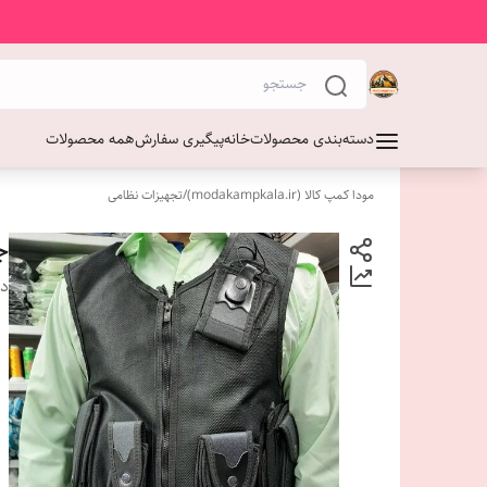
دسته‌بندی محصولات
خانه
پیگیری سفارش
همه محصولات
مودا کمپ کالا (modakampkala.ir)
/
تجهیزات نظامی
ج
دس