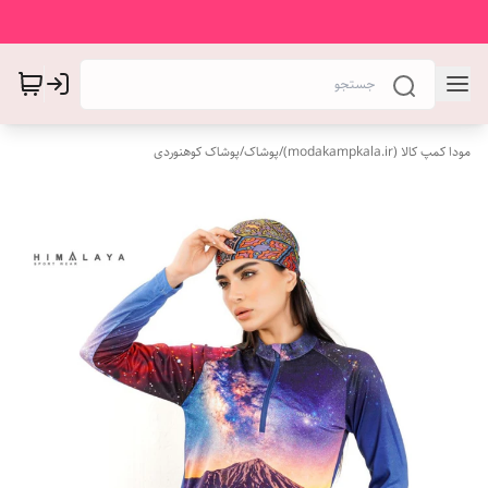
مودا کمپ کالا (modakampkala.ir)
/
پوشاک
/
پوشاک کوهنوردی