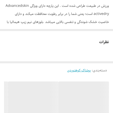
ورزش در طبیعت طراحی شده است . این پارچه دارای ویژگی Advancedskin
activedry است؛ یعنی شما را در برابر رطوبت محافظت میکند و دارای
خاصیت خشک شوندگی و تنفسی بالایی میباشد .بلوزهای نیم زیپ هیمالیا با
برش مستقیم در طراحی و دوخت و همچنین کشش چهار طرفه ودرزهای
Active Fit و ریز درهم تنیده با کشسانی راحت باعث اصطکاک کمتر شده و
نظرات
بدلیل داشتن زیپ علاوه بر کنترل بیشتر هوا، باعث سهولت در پوشیدن نیز
می‌شوند که هنگام فعالیت ورزشی احساس راحتی بیشتری را بشما میدهد.
طراحی این پیراهن توسط تیم هیمالیا صورت گرفته و به هیچ عنوان با شست
دسته‌بندی
:
پوشاک کوهنوردی
وشوی مداوم ومکرر تغییری در رنگ و طرح لباس ایجاد نخواهد شد.
جزئیات
خنک سازی هدفمند
دارای خاصیت Cool Max با انتقال رطوبت زیر3ثانیه و خارج کردن از بدن می
گردد
پارچه های TruDri برای خشک نگه داشتن بدن