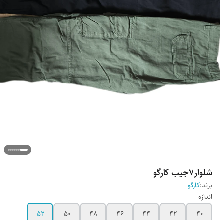
شلوار7جیب کارگو
برند:
کارگو
اندازه
52
50
48
46
44
42
40