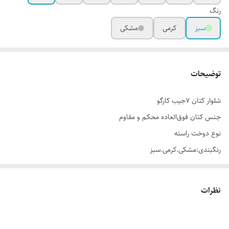
رنگ
سبز
کرمی
مشکی
توضیحات
شلوار کتان 7جیب کارگو
جنس کتان فوق‌العاده محکم و مقاوم
نوع دوخت راسته
رنگبندی:مشکی.کرمی.سبز
نظرات