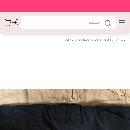
مودا کمپ کالا (modakampkala.ir)
/
پوشاک