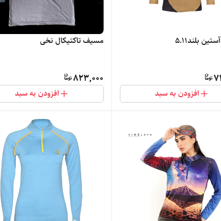
ین بلند5.11
مسیف تاکتیکال نخی
823,000
7
افزودن به سبد
افزودن به سبد