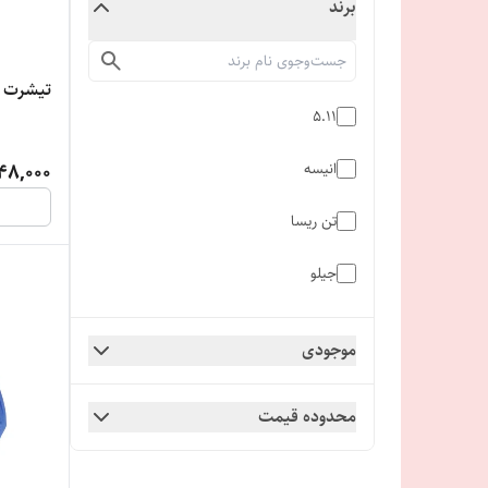
برند
تیشرت آست
5.11
انیسه
48,000
تن ریسا
جیلو
هیمالیا
موجودی
محدوده قیمت