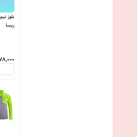
ریسا
78,000