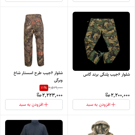
شلوار 6جیب طرح اسستار شاخ
شلوار 6جیب پلنگی برند گاس
وبرگی
11
%
2,519,000
2,223,000
2,200,000
افزودن به سبد
افزودن به سبد